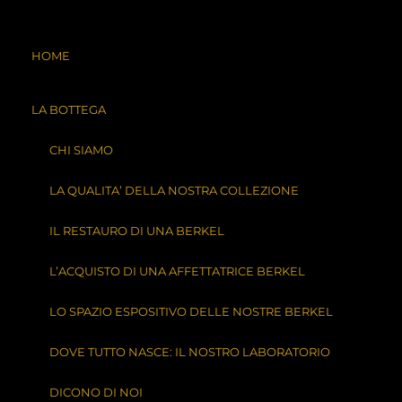
CHIAMACI
CONTATTACI
HOME
LA BOTTEGA
CHI SIAMO
Home
/ Product volano / Piatto con scritte in rilievo
LA QUALITA’ DELLA NOSTRA COLLEZIONE
Piatto con scritte in
rilievo
IL RESTAURO DI UNA BERKEL
L’ACQUISTO DI UNA AFFETTATRICE BERKEL
Visualizzazione di 3 risultati
LO SPAZIO ESPOSITIVO DELLE NOSTRE BERKEL
DOVE TUTTO NASCE: IL NOSTRO LABORATORIO
Affettatrice Berkel – Modello “21-22-23”
DICONO DI NOI