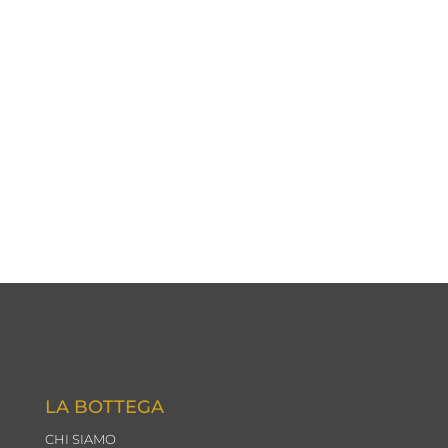
E-MAIL
info@labottega-delrestauro.it
LA BOTTEGA
CHI SIAMO