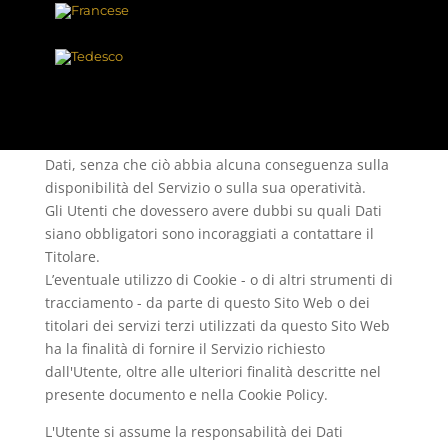
automaticamente durante l'uso di questo Sito Web.
Se non diversamente specificato, tutti i Dati richiesti
da questo Sito Web sono obbligatori. Se l’Utente
rifiuta di comunicarli, potrebbe essere impossibile
per questo Sito Web fornire il Servizio. Nei casi in cui
questo Sito Web indichi alcuni Dati come facoltativi,
gli Utenti sono liberi di astenersi dal comunicare tali
Dati, senza che ciò abbia alcuna conseguenza sulla
disponibilità del Servizio o sulla sua operatività.
Gli Utenti che dovessero avere dubbi su quali Dati
siano obbligatori sono incoraggiati a contattare il
Titolare.
L’eventuale utilizzo di Cookie - o di altri strumenti di
tracciamento - da parte di questo Sito Web o dei
titolari dei servizi terzi utilizzati da questo Sito Web
ha la finalità di fornire il Servizio richiesto
dall'Utente, oltre alle ulteriori finalità descritte nel
presente documento e nella Cookie Policy.
L'Utente si assume la responsabilità dei Dati