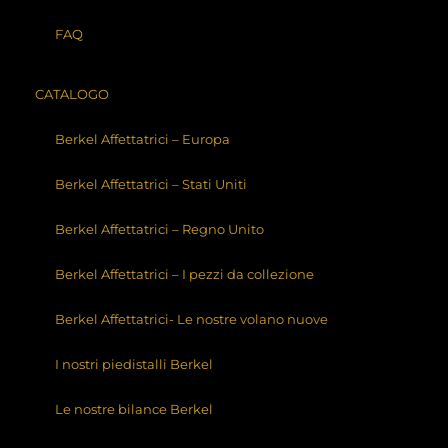
www.labottega-
FAQ
delrestauro.com
Questo Sito Web raccoglie alcuni Dati Personali dei
CATALOGO
propri Utenti.
Berkel Affettatrici – Europa
Berkel Affettatrici – Stati Uniti
Questo documento può essere stampato utilizzando
il comando di stampa presente nelle impostazioni di
Berkel Affettatrici – Regno Unito
qualsiasi browser.
Titolare del Trattamento dei
Berkel Affettatrici – I pezzi da collezione
Dati
Berkel Affettatrici- Le nostre volano nuove
La Bottega del Restauro di Luca Erik
Sede: Via Provinciale, 20, 43040 Viazzano PR
I nostri piedistalli Berkel
P.IVA: 02113610345
Cell: 335 230628
Le nostre bilance Berkel
Indirizzo email del Titolare:
info@labottega-