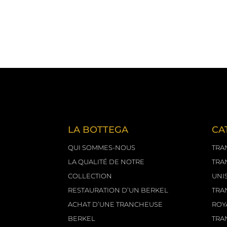
Via Provinciale, 20
Varano De’ Melegari Viazzano
(PR) IT
LA BOTTEGA
CA
QUI SOMMES-NOUS
TRA
LA QUALITÉ DE NOTRE
TRA
COLLECTION
UNI
RESTAURATION D’UN BERKEL
TRA
ACHAT D’UNE TRANCHEUSE
ROY
BERKEL
TRA