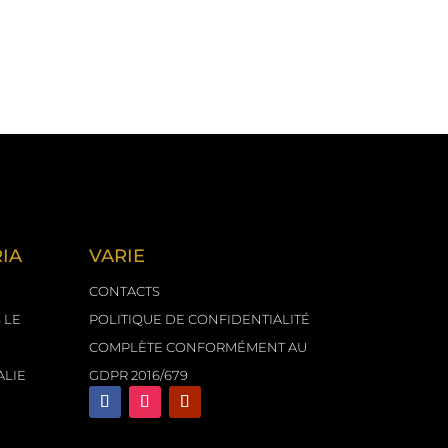
info@labottega-delrestauro.it
IA
VARIE
CONTACTS
 LE
POLITIQUE DE CONFIDENTIALITÉ
COMPLÈTE CONFORMÉMENT AU
ALIE
GDPR 2016/679