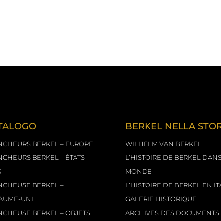
+39 335 230628
TALOGO
BERKEL NELLA STOR
NCHEURS BERKEL – EUROPE
WILHELM VAN BERKEL
NCHEURS BERKEL – ÉTATS-
L’HISTOIRE DE BERKEL DANS
S
MONDE
NCHEUSE BERKEL –
L’HISTOIRE DE BERKEL EN IT
AUME-UNI
GALERIE HISTORIQUE
NCHEUSE BERKEL – OBJETS
ARCHIVES DES DOCUMENTS