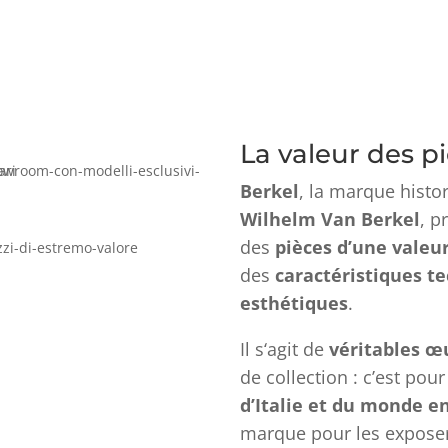
La valeur des p
Berkel
, la marque histo
Wilhelm Van Berkel
, p
des
pièces d’une valeu
des
caractéristiques t
esthétiques
.
Il s‘agit de
véritables œ
de collection : c’est pou
d’Italie et du monde en
marque pour les expose