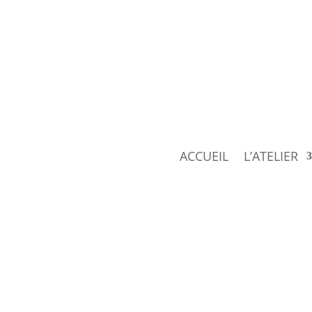
ACCUEIL
L’ATELIER
L’ESPACE D’EXPOSITION DE NOTRE BERKEL